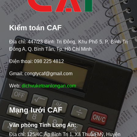
Kiểm toán CAF
Địa chỉ: 447/23 Bình Trị Đông, Khu Phố 5, P. Bình Trị
Đông A, Q. Bình Tân, Tp. Hồ Chí Minh
Điện thoại: 098 225 4812
Gmail: congtycaf@gmail.com
Web:
dichvuketoanlongan.com
Mạng lưới CAF
Văn phòng Tỉnh Long An:
Địa chỉ: 125/4C Ấp Bình Trị 1, Xã Thuận Mỹ, Huyện