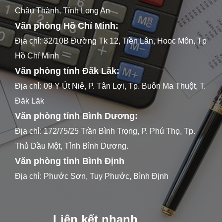
Châu Thành, Tỉnh Long An
Văn phòng Hồ Chí Minh:
Địa chỉ: 32/10B Đường Tk 12, Tiền Lân, Hooc Môn, Tp
Hồ Chí Minh
Văn phòng tỉnh Đăk Lăk:
Địa chỉ: 09 Y Út Niê, P. Tân Lợi, Tp. Buôn Ma Thuột, T.
Đăk Lăk
Văn phòng tỉnh Bình Dương:
Địa chỉ: 172/75/25 Trần Bình Trọng, P. Phú Thọ, Tp.
Thủ Dầu Một, Tỉnh Bình Dương.
Văn phòng tỉnh Bình Định
Địa chỉ: Phước Sơn, Tuy Phước, Bình Định
Liên kết nhanh