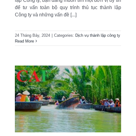
lập Công ty, bạn đang muốn tìm một đơn vị uy tín
để tư vấn toàn bộ quy trình thủ tục thành lập
Công ty và những vấn đề [...]
24 Tháng Bảy, 2024
|
Categories:
Dịch vụ thành lập công ty
Read More
ệp
ói
h