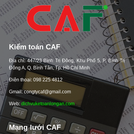
Kiểm toán CAF
Địa chỉ: 447/23 Bình Trị Đông, Khu Phố 5, P. Bình Trị
Đông A, Q. Bình Tân, Tp. Hồ Chí Minh
Điện thoại: 098 225 4812
Gmail: congtycaf@gmail.com
Web:
dichvuketoanlongan.com
Mạng lưới CAF