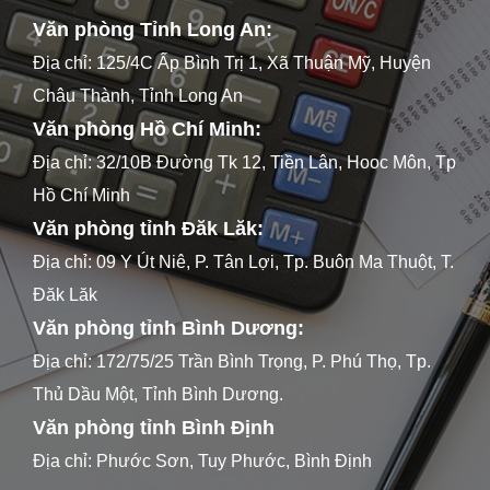
Văn phòng Tỉnh Long An:
Địa chỉ: 125/4C Ấp Bình Trị 1, Xã Thuận Mỹ, Huyện
Châu Thành, Tỉnh Long An
Văn phòng Hồ Chí Minh:
Địa chỉ: 32/10B Đường Tk 12, Tiền Lân, Hooc Môn, Tp
Hồ Chí Minh
Văn phòng tỉnh Đăk Lăk:
Địa chỉ: 09 Y Út Niê, P. Tân Lợi, Tp. Buôn Ma Thuột, T.
Đăk Lăk
Văn phòng tỉnh Bình Dương:
Địa chỉ: 172/75/25 Trần Bình Trọng, P. Phú Thọ, Tp.
Thủ Dầu Một, Tỉnh Bình Dương.
Văn phòng tỉnh Bình Định
Địa chỉ: Phước Sơn, Tuy Phước, Bình Định