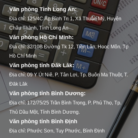
Văn phòng Tỉnh Long An:
Địa chỉ: 125/4C Ấp Bình Trị 1, Xã Thuận Mỹ, Huyện
Châu Thành, Tỉnh Long An
Văn phòng Hồ Chí Minh:
Địa chỉ: 32/10B Đường Tk 12, Tiền Lân, Hooc Môn, Tp
Hồ Chí Minh
Văn phòng tỉnh Đăk Lăk:
Địa chỉ: 09 Y Út Niê, P. Tân Lợi, Tp. Buôn Ma Thuột, T.
Đăk Lăk
Văn phòng tỉnh Bình Dương:
Địa chỉ: 172/75/25 Trần Bình Trọng, P. Phú Thọ, Tp.
Thủ Dầu Một, Tỉnh Bình Dương.
Văn phòng tỉnh Bình Định
Địa chỉ: Phước Sơn, Tuy Phước, Bình Định