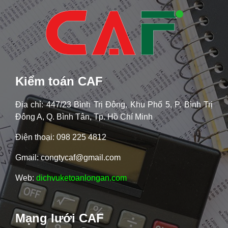
Kiểm toán CAF
Địa chỉ: 447/23 Bình Trị Đông, Khu Phố 5, P. Bình Trị
Đông A, Q. Bình Tân, Tp. Hồ Chí Minh
Điện thoại: 098 225 4812
Gmail: congtycaf@gmail.com
Web:
dichvuketoanlongan.com
Mạng lưới CAF