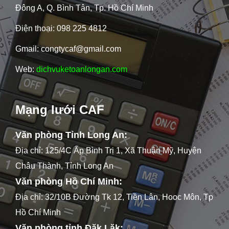
Đông A, Q. Bình Tân, Tp. Hồ Chí Minh
Điện thoại: 098 225 4812
Gmail: congtycaf@gmail.com
Web:
dichvuketoanlongan.com
Mạng lưới CAF
Văn phòng Tỉnh Long An:
Địa chỉ: 125/4C Ấp Bình Trị 1, Xã Thuận Mỹ, Huyện
Châu Thành, Tỉnh Long An
Văn phòng Hồ Chí Minh:
Địa chỉ: 32/10B Đường Tk 12, Tiền Lân, Hooc Môn, Tp
Hồ Chí Minh
Văn phòng tỉnh Đăk Lăk: