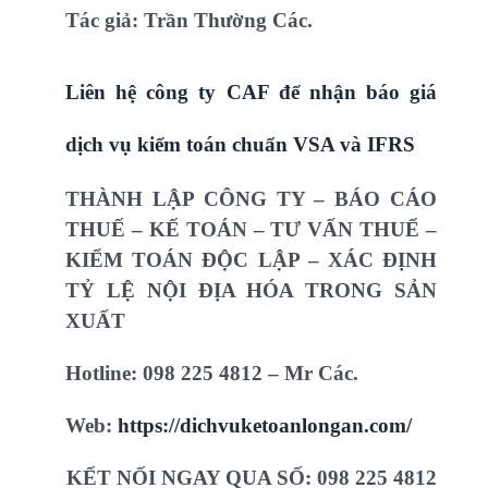
Tác giả: Trần Thường Các.
Liên hệ công ty CAF để nhận báo giá
dịch vụ kiểm toán chuẩn VSA và IFRS
THÀNH LẬP CÔNG TY – BÁO CÁO
THUẾ – KẾ TOÁN – TƯ VẤN THUẾ –
KIỂM TOÁN ĐỘC LẬP – XÁC ĐỊNH
TỶ LỆ NỘI ĐỊA HÓA TRONG SẢN
XUẤT
Hotline:
098 225 4812 – Mr Các.
Web:
https://dichvuketoanlongan.com/
KẾT NỐI NGAY QUA SỐ: 098 225 4812