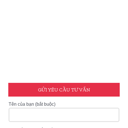
GỬI YÊU CẦU TƯ VẤN
Tên của bạn (bắt buộc)