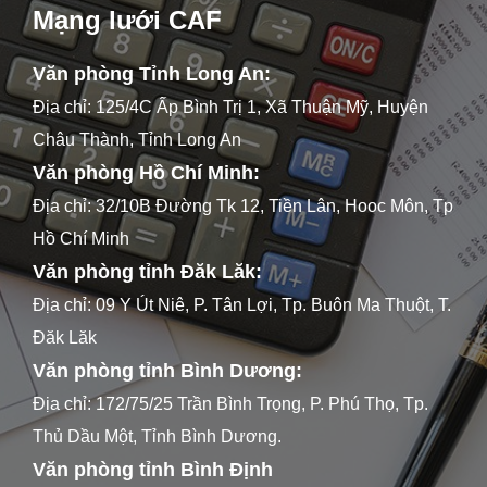
Mạng lưới CAF
Văn phòng Tỉnh Long An:
Địa chỉ: 125/4C Ấp Bình Trị 1, Xã Thuận Mỹ, Huyện
Châu Thành, Tỉnh Long An
Văn phòng Hồ Chí Minh:
Địa chỉ: 32/10B Đường Tk 12, Tiền Lân, Hooc Môn, Tp
Hồ Chí Minh
Văn phòng tỉnh Đăk Lăk:
Địa chỉ: 09 Y Út Niê, P. Tân Lợi, Tp. Buôn Ma Thuột, T.
Đăk Lăk
Văn phòng tỉnh Bình Dương:
Địa chỉ: 172/75/25 Trần Bình Trọng, P. Phú Thọ, Tp.
Thủ Dầu Một, Tỉnh Bình Dương.
Văn phòng tỉnh Bình Định