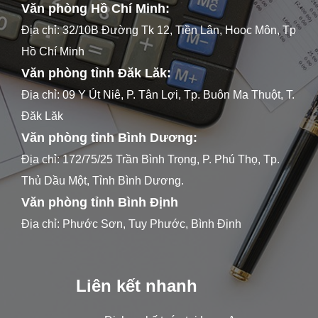
Văn phòng Hồ Chí Minh:
Địa chỉ: 32/10B Đường Tk 12, Tiền Lân, Hooc Môn, Tp
Hồ Chí Minh
Văn phòng tỉnh Đăk Lăk:
Địa chỉ: 09 Y Út Niê, P. Tân Lợi, Tp. Buôn Ma Thuột, T.
Đăk Lăk
Văn phòng tỉnh Bình Dương:
Địa chỉ: 172/75/25 Trần Bình Trọng, P. Phú Thọ, Tp.
Thủ Dầu Một, Tỉnh Bình Dương.
Văn phòng tỉnh Bình Định
Địa chỉ: Phước Sơn, Tuy Phước, Bình Định
Liên kết nhanh