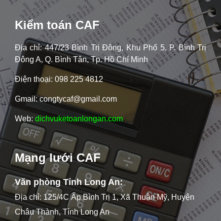
Kiểm toán CAF
Địa chỉ: 447/23 Bình Trị Đông, Khu Phố 5, P. Bình Trị
Đông A, Q. Bình Tân, Tp. Hồ Chí Minh
Điện thoại: 098 225 4812
Gmail: congtycaf@gmail.com
Web:
dichvuketoanlongan.com
Mạng lưới CAF
Văn phòng Tỉnh Long An:
Địa chỉ: 125/4C Ấp Bình Trị 1, Xã Thuận Mỹ, Huyện
Châu Thành, Tỉnh Long An