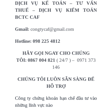
DỊCH VỤ KẾ TOÁN – TƯ VẤN
THUẾ – DỊCH VỤ KIỂM TOÁN
BCTC CAF
Gmail:
congtycaf@gmail.com
Hotline:
098 225 4812
HÃY GỌI NGAY CHO CHÚNG
TÔI:
0867 004 821
( 24/7 ) – 0971 373
146
CHÚNG TÔI LUÔN SẴN SÀNG ĐỂ
HỖ TRỢ
Công ty chứng khoán hạn chế đầu tư vào
những lĩnh vực nào