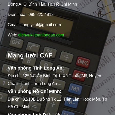
Đông A, Q. Bình Tân, Tp. Hồ Chí Minh
Điện thoại: 098 225 4812
Gmail: congtycaf@gmail.com
Web:
dichvuketoanlongan.com
Mạng lưới CAF
Văn phòng Tỉnh Long An:
Địa chỉ: 125/4C Ấp Bình Trị 1, Xã Thuận Mỹ, Huyện
Châu Thành, Tỉnh Long An
Văn phòng Hồ Chí Minh:
Địa chỉ: 32/10B Đường Tk 12, Tiền Lân, Hooc Môn, Tp
Hồ Chí Minh
Văn phòng tỉnh Đăk Lăk: