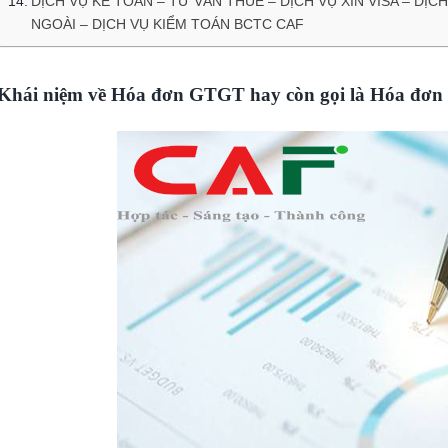
DỊCH VỤ KẾ TOÁN – TƯ VẤN THUẾ – DỊCH VỤ XIN VISA – D
NGOÀI – DỊCH VỤ KIỂM TOÁN BCTC CAF
Khái niệm về Hóa đơn GTGT hay còn gọi là Hóa đơn 