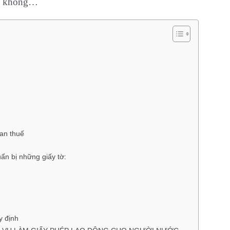
uế không…
an thuế
ẩn bị những giấy tờ:
y định