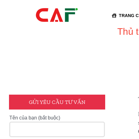
Skip
to
TRANG 
content
Thủ 
GỬI YÊU CẦU TƯ VẤN
Tên của bạn (bắt buộc)