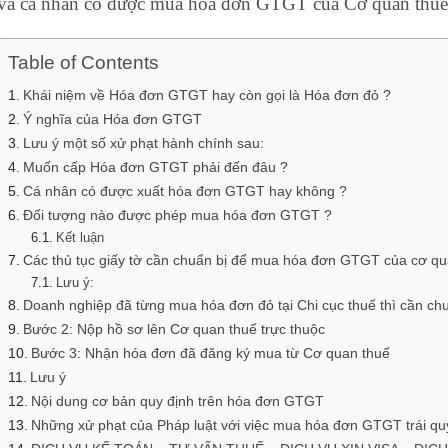
và cá nhân có được mua hóa đơn GTGT của Cơ quan th
Table of Contents
Khái niệm về Hóa đơn GTGT hay còn gọi là Hóa đơn đỏ ?
Ý nghĩa của Hóa đơn GTGT
Lưu ý một số xử phạt hành chính sau:
Muốn cấp Hóa đơn GTGT phải đến đâu ?
Cá nhân có được xuất hóa đơn GTGT hay không ?
Đối tượng nào được phép mua hóa đơn GTGT ?
Kết luận
Các thủ tục giấy tờ cần chuẩn bị để mua hóa đơn GTGT của cơ qu
Lưu ý:
Doanh nghiệp đã từng mua hóa đơn đỏ tại Chi cục thuế thì cần chu
Bước 2: Nộp hồ sơ lên Cơ quan thuế trực thuộc
Bước 3: Nhận hóa đơn đã đăng ký mua từ Cơ quan thuế
Lưu ý
Nội dung cơ bản quy định trên hóa đơn GTGT
Những xử phạt của Pháp luật với việc mua hóa đơn GTGT trái qu