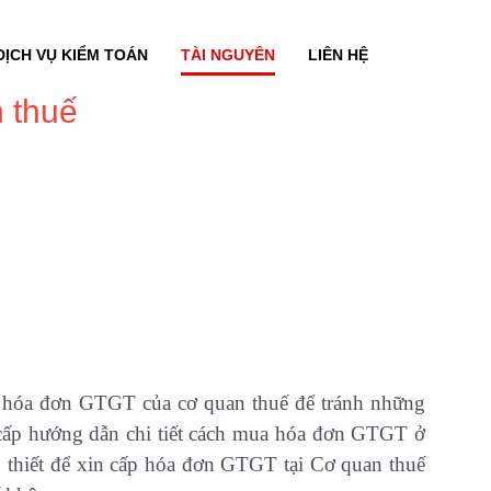
DỊCH VỤ KIỂM TOÁN
TÀI NGUYÊN
LIÊN HỆ
 thuế
a hóa đơn GTGT của cơ quan thuế để tránh những
 cấp hướng dẫn chi tiết cách mua hóa đơn GTGT ở
n thiết để xin cấp hóa đơn GTGT tại Cơ quan thuế