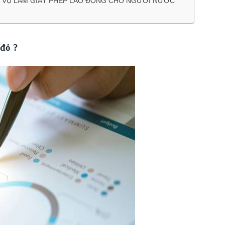
ỊCH VỤ LÀM GIẤY PHÉP LAO ĐỘNG CHO NGƯỜI NƯỚC
đỏ ?