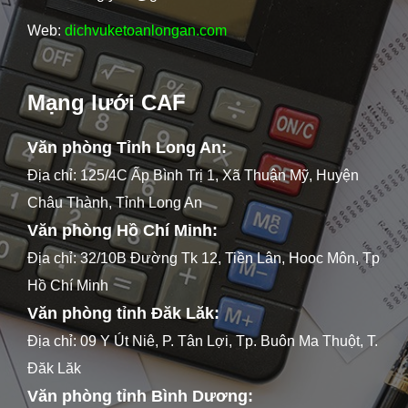
Web:
dichvuketoanlongan.com
Mạng lưới CAF
Văn phòng Tỉnh Long An:
Địa chỉ: 125/4C Ấp Bình Trị 1, Xã Thuận Mỹ, Huyện
Châu Thành, Tỉnh Long An
Văn phòng Hồ Chí Minh:
Địa chỉ: 32/10B Đường Tk 12, Tiền Lân, Hooc Môn, Tp
Hồ Chí Minh
Văn phòng tỉnh Đăk Lăk:
Địa chỉ: 09 Y Út Niê, P. Tân Lợi, Tp. Buôn Ma Thuột, T.
Đăk Lăk
Văn phòng tỉnh Bình Dương: