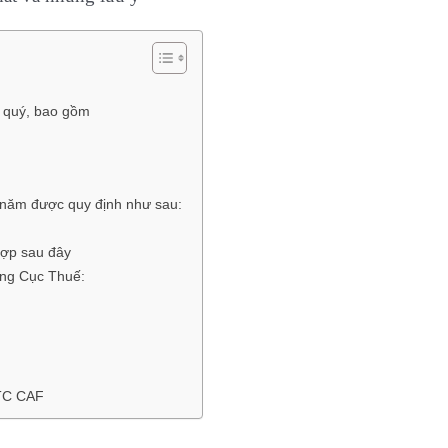
o quý, bao gồm
eo năm được quy định như sau:
hợp sau đây
ng Cục Thuế:
TC CAF