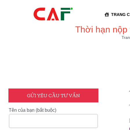
Skip
to
TRANG 
content
Thời hạn nộp 
Tran
GỬI YÊU CẦU TƯ VẤN
Tên của bạn (bắt buộc)