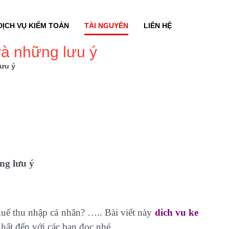
DỊCH VỤ KIỂM TOÁN
TÀI NGUYÊN
LIÊN HỆ
và những lưu ý
lưu ý
ng lưu ý
thuế thu nhập cá nhân? ….. Bài viết này
dich vu ke
 nhất đến với các bạn đọc nhé.