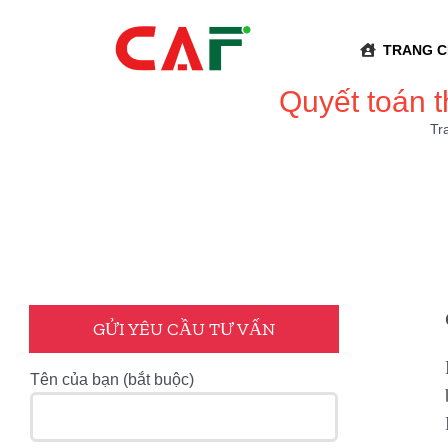
Skip
to
TRANG 
content
Quyết toán t
Tr
GỬI YÊU CẦU TƯ VẤN
Tên của bạn (bắt buộc)