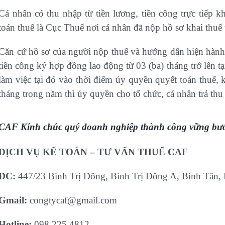
Cá nhân có thu nhập từ tiền lương, tiền công trực tiếp k
toán thuế là Cục Thuế nơi cá nhân đã nộp hồ sơ khai thu
Căn cứ hồ sơ của người nộp thuế và hướng dẫn hiện hành 
tiền công ký hợp đồng lao động từ 03 (ba) tháng trở lên tạ
làm việc tại đó vào thời điểm ủy quyền quyết toán thuế,
tháng trong năm thì ủy quyền cho tổ chức, cá nhân trả thu
CAF Kính chúc quý doanh nghiệp thành công vững bướ
DỊCH VỤ KẾ TOÁN – TƯ VẤN THUẾ CAF
ĐC:
447/23 Bình Trị Đông, Bình Trị Đông A, Bình Tân,
Gmail:
congtycaf@gmail.com
Hotline:
098 225 4812