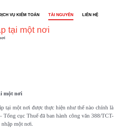
DỊCH VỤ KIỂM TOÁN
TÀI NGUYÊN
LIÊN HỆ
p tại một nơi
nơi
i một nơi
 tại một nơi được thực hiện như thế nào chính là
1 – Tổng cục Thuế đã ban hành công văn 388/TCT-
 nhập một nơi.