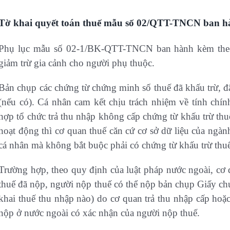
Tờ khai quyết toán thuế mẫu số 02/QTT-TNCN ban h
Phụ lục mẫu số 02-1/BK-QTT-TNCN ban hành kèm the
giảm trừ gia cảnh cho người phụ thuộc.
Bản chụp các chứng từ chứng minh số thuế đã khấu trừ, đ
(nếu có). Cá nhân cam kết chịu trách nhiệm về tính chín
hợp tổ chức trả thu nhập không cấp chứng từ khấu trừ thu
hoạt động thì cơ quan thuế căn cứ cơ sở dữ liệu của ngàn
cá nhân mà không bắt buộc phải có chứng từ khấu trừ thu
Trường hợp, theo quy định của luật pháp nước ngoài, cơ
thuế đã nộp, người nộp thuế có thể nộp bản chụp Giấy chứ
khai thuế thu nhập nào) do cơ quan trả thu nhập cấp hoặ
nộp ở nước ngoài có xác nhận của người nộp thuế.