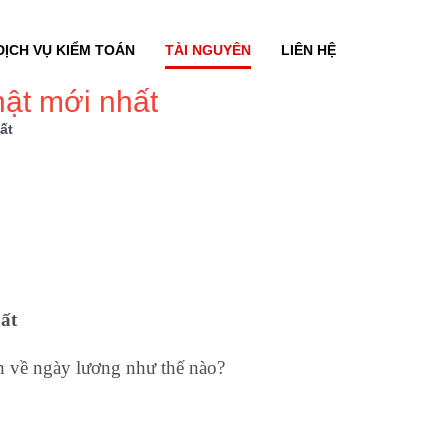
DỊCH VỤ KIỂM TOÁN
TÀI NGUYÊN
LIÊN HỆ
ật mới nhất
ất
ất
 về ngày lương như thế nào?