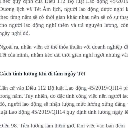
Theo quy định của Điều 112 Bộ luật Lao động 45/2019
Dương lịch và Tết Âm lịch, người lao động được nghỉ 
theo từng năm sẽ có thời gian khác nhau nên sẽ có sự th
cho người lao động nghỉ thêm và trả nguyên lương, cò
ngày nghỉ đó.
Ngoài ra, nhân viên có thể thỏa thuận với doanh nghiệp 
Tết của mình, nhằm kéo dài thời gian nghỉ ngơi nhưng v
Cách tính lương khi đi làm ngày Tết
Căn cứ vào Điều 112 Bộ luật Lao động 45/2019/QH14 pháp
trong năm. Tuy nhiên, do đặc tính công việc nên người l
đó, người lao động sẽ nhận lượng mức lương xứng đáng 
luật Lao động 45/2019/QH14 quy định tính lương ngày lễ
Điều 98. Tiền lương làm thêm giờ, làm việc vào ban đêm