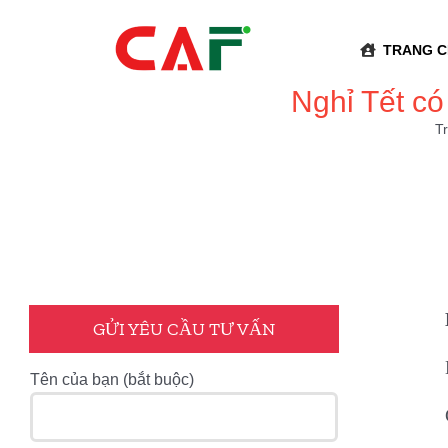
Skip
to
TRANG 
content
Nghỉ Tết c
T
GỬI YÊU CẦU TƯ VẤN
Tên của bạn (bắt buộc)