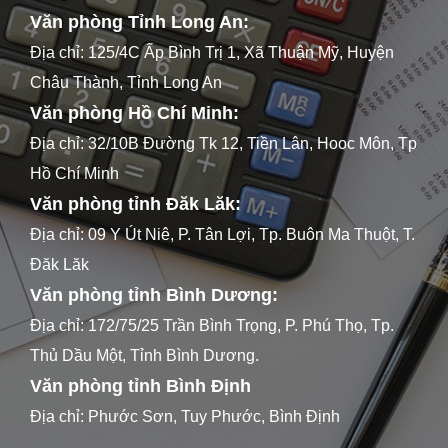
Văn phòng Tỉnh Long An:
Địa chỉ: 125/4C Ấp Bình Trị 1, Xã Thuận Mỹ, Huyện
Châu Thành, Tỉnh Long An
Văn phòng Hồ Chí Minh:
Địa chỉ: 32/10B Đường Tk 12, Tiền Lân, Hooc Môn, Tp
Hồ Chí Minh
Văn phòng tỉnh Đăk Lăk:
Địa chỉ: 09 Y Út Niê, P. Tân Lợi, Tp. Buôn Ma Thuột, T.
Đăk Lăk
Văn phòng tỉnh Bình Dương:
Địa chỉ: 172/75/25 Trần Bình Trọng, P. Phú Thọ, Tp.
Thủ Dầu Một, Tỉnh Bình Dương.
Văn phòng tỉnh Bình Định
Địa chỉ: Phước Sơn, Tuy Phước, Bình Định