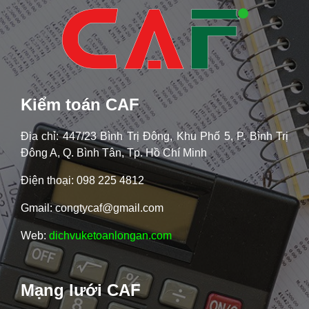
Kiểm toán CAF
Địa chỉ: 447/23 Bình Trị Đông, Khu Phố 5, P. Bình Trị
Đông A, Q. Bình Tân, Tp. Hồ Chí Minh
Điện thoại: 098 225 4812
Gmail: congtycaf@gmail.com
Web:
dichvuketoanlongan.com
Mạng lưới CAF