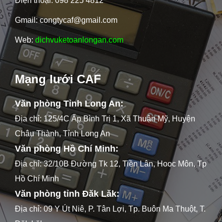
Điện thoại: 098 225 4812
Gmail: congtycaf@gmail.com
Web:
dichvuketoanlongan.com
Mạng lưới CAF
Văn phòng Tỉnh Long An:
Địa chỉ: 125/4C Ấp Bình Trị 1, Xã Thuận Mỹ, Huyện
Châu Thành, Tỉnh Long An
Văn phòng Hồ Chí Minh:
Địa chỉ: 32/10B Đường Tk 12, Tiền Lân, Hooc Môn, Tp
Hồ Chí Minh
Văn phòng tỉnh Đăk Lăk:
Địa chỉ: 09 Y Út Niê, P. Tân Lợi, Tp. Buôn Ma Thuột, T.