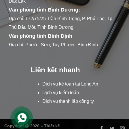
Đăk Lăk
Văn phòng tỉnh Bình Dương:
Địa chỉ: 172/75/25 Trần Bình Trọng, P. Phú Thọ, Tp.
Thủ Dầu Một, Tỉnh Bình Dương.
Văn phòng tỉnh Bình Định
Địa chỉ: Phước Sơn, Tuy Phước, Bình Định
Liên kết nhanh
Dịch vụ kế toán tại Long An
Dịch vụ kiểm toán
Dịch vụ thành lập công ty
Copyright @ 2020 – Thiết kế