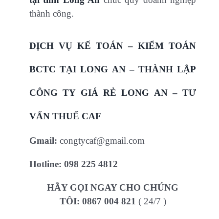
thành công.
DỊCH VỤ KẾ TOÁN – KIỂM TOÁN
BCTC TẠI LONG AN – THÀNH LẬP
CÔNG TY GIÁ RẺ LONG AN – TƯ
VẤN THUẾ CAF
Gmail:
congtycaf@gmail.com
Hotline:
098 225 4812
HÃY GỌI NGAY CHO CHÚNG
TÔI:
0867 004 821
( 24/7 )