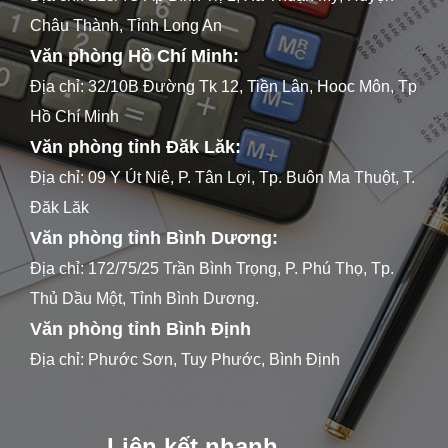
Châu Thành, Tỉnh Long An
Văn phòng Hồ Chí Minh:
Địa chỉ: 32/10B Đường Tk 12, Tiền Lân, Hooc Môn, Tp
Hồ Chí Minh
Văn phòng tỉnh Đăk Lăk:
Địa chỉ: 09 Y Út Niê, P. Tân Lợi, Tp. Buôn Ma Thuột, T.
Đăk Lăk
Văn phòng tỉnh Bình Dương:
Địa chỉ: 172/75/25 Trần Bình Trọng, P. Phú Thọ, Tp.
Thủ Dầu Một, Tỉnh Bình Dương.
Văn phòng tỉnh Bình Định
Địa chỉ: Phước Sơn, Tuy Phước, Bình Định
Liên kết nhanh