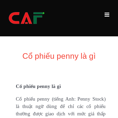
Skip
to
content
Cổ phiếu penny là gì
Cổ phiếu penny là gì
Cổ phiếu penny (tiếng Anh: Penny Stock)
là thuật ngữ dùng để chỉ các cổ phiếu
thường được giao dịch với mức giá thấp