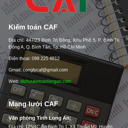
Kiểm toán CAF
Địa chỉ: 447/23 Bình Trị Đông, Khu Phố 5, P. Bình Trị
Đông A, Q. Bình Tân, Tp. Hồ Chí Minh
Điện thoại: 098 225 4812
Gmail: congtycaf@gmail.com
Web:
dichvuketoanlongan.com
Mạng lưới CAF
Văn phòng Tỉnh Long An:
Địa chỉ: 125/4C Ấp Bình Trị 1, Xã Thuận Mỹ, Huyện