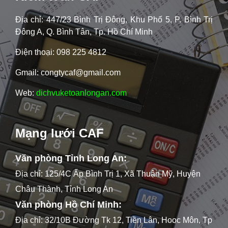
Địa chỉ: 447/23 Bình Trị Đông, Khu Phố 5, P. Bình Trị
Đông A, Q. Bình Tân, Tp. Hồ Chí Minh
Điện thoại: 098 225 4812
Gmail: congtycaf@gmail.com
Web:
dichvuketoanlongan.com
Mạng lưới CAF
Văn phòng Tỉnh Long An:
Địa chỉ: 125/4C Ấp Bình Trị 1, Xã Thuận Mỹ, Huyện
Châu Thành, Tỉnh Long An
Văn phòng Hồ Chí Minh:
Địa chỉ: 32/10B Đường Tk 12, Tiền Lân, Hooc Môn, Tp