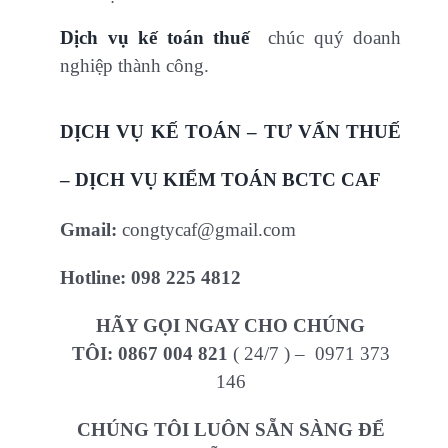
Dịch vụ kế toán thuế
chúc quý doanh
nghiệp thành công.
DỊCH VỤ KẾ TOÁN – TƯ VẤN THUẾ
– DỊCH VỤ KIỂM TOÁN BCTC CAF
Gmail:
congtycaf@gmail.com
Hotline:
098 225 4812
HÃY GỌI NGAY CHO CHÚNG
TÔI:
0867 004 821
( 24/7 ) – 0971 373
146
CHÚNG TÔI LUÔN SẴN SÀNG ĐỂ