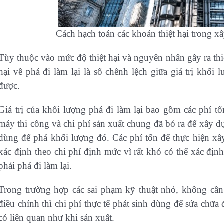
Cách hạch toán các khoản thiệt hại trong x
Tùy thuộc vào mức độ thiệt hại và nguyên nhân gây ra thiệt
hại về phá đi làm lại là số chênh lệch giữa giá trị khối l
được.
Giá trị của khối lượng phá đi làm lại bao gồm các phí t
máy thi công và chi phí sản xuất chung đã bỏ ra để xây d
dùng để phá khối lượng đó. Các phí tổn để thực hiện xâ
xác định theo chi phí định mức vì rất khó có thể xác định
phải phá đi làm lại.
Trong trường hợp các sai phạm kỹ thuật nhỏ, không cần t
điều chỉnh thì chi phí thực tế phát sinh dùng để sửa chữa 
có liên quan như khi sản xuất.