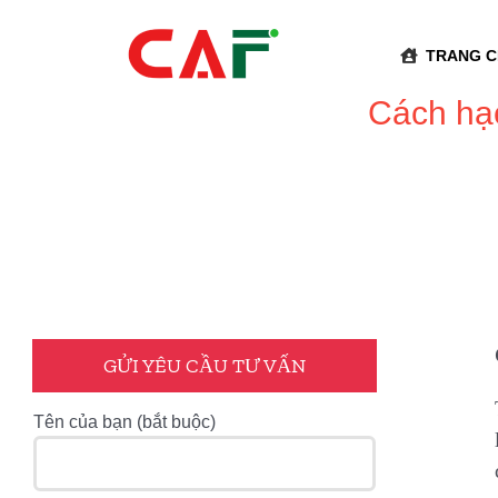
Skip
to
TRANG 
content
Cách hạc
GỬI YÊU CẦU TƯ VẤN
Tên của bạn (bắt buộc)