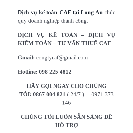
Dịch vụ kế toán CAF tại Long An
chúc
quý doanh nghiệp thành công.
DỊCH VỤ KẾ TOÁN – DỊCH VỤ
KIỂM TOÁN – TƯ VẤN THUẾ CAF
Gmail:
congtycaf@gmail.com
Hotline:
098 225 4812
HÃY GỌI NGAY CHO CHÚNG
TÔI:
0867 004 821
( 24/7 ) – 0971 373
146
CHÚNG TÔI LUÔN SẴN SÀNG ĐỂ
HỖ TRỢ