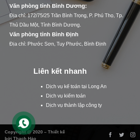
Văn phòng tỉnh Bình Dương:
Địa chỉ: 172/75/25 Trần Bình Trọng, P. Phú Thọ, Tp.
Thủ Dầu Một, Tỉnh Bình Dương.
Văn phòng tỉnh Bình Định
Địa chỉ: Phước Sơn, Tuy Phước, Bình Định
Liên kết nhanh
Dịch vụ kế toán tại Long An
Dịch vụ kiểm toán
Dịch vụ thành lập công ty
Copyright @ 2020 – Thiết kế
bởi Thạch Hảo