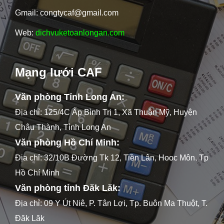
Gmail: congtycaf@gmail.com
Web:
dichvuketoanlongan.com
Mạng lưới CAF
Văn phòng Tỉnh Long An:
Địa chỉ: 125/4C Ấp Bình Trị 1, Xã Thuận Mỹ, Huyện
Châu Thành, Tỉnh Long An
Văn phòng Hồ Chí Minh:
Địa chỉ: 32/10B Đường Tk 12, Tiền Lân, Hooc Môn, Tp
Hồ Chí Minh
Văn phòng tỉnh Đăk Lăk:
Địa chỉ: 09 Y Út Niê, P. Tân Lợi, Tp. Buôn Ma Thuột, T.
Đăk Lăk