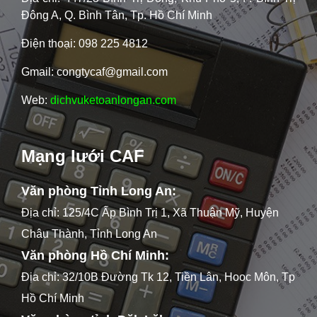
Đông A, Q. Bình Tân, Tp. Hồ Chí Minh
Điện thoại: 098 225 4812
Gmail: congtycaf@gmail.com
Web:
dichvuketoanlongan.com
Mạng lưới CAF
Văn phòng Tỉnh Long An:
Địa chỉ: 125/4C Ấp Bình Trị 1, Xã Thuận Mỹ, Huyện
Châu Thành, Tỉnh Long An
Văn phòng Hồ Chí Minh:
Địa chỉ: 32/10B Đường Tk 12, Tiền Lân, Hooc Môn, Tp
Hồ Chí Minh