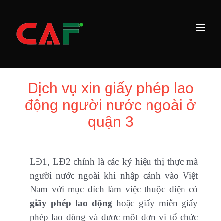
Skip
to
content
Dịch vụ xin giấy phép lao
động người nước ngoài ở
quận 3
LĐ1, LĐ2 chính là các ký hiệu thị thực mà
người nước ngoài khi nhập cảnh vào Việt
Nam với mục đích làm việc thuộc diện có
giấy phép lao động
hoặc giấy miễn giấy
phép lao động và được một đơn vị tổ chức