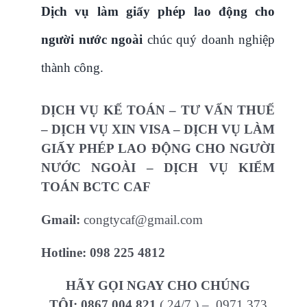
Dịch vụ làm giấy phép lao động cho
người nước ngoài
chúc quý doanh nghiệp
thành công.
DỊCH VỤ KẾ TOÁN – TƯ VẤN THUẾ
– DỊCH VỤ XIN VISA – DỊCH VỤ LÀM
GIẤY PHÉP LAO ĐỘNG CHO NGƯỜI
NƯỚC NGOÀI – DỊCH VỤ KIỂM
TOÁN BCTC CAF
Gmail:
congtycaf@gmail.com
Hotline:
098 225 4812
HÃY GỌI NGAY CHO CHÚNG
TÔI:
0867 004 821
( 24/7 ) – 0971 373