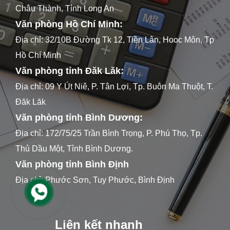
Châu Thành, Tỉnh Long An
Văn phòng Hồ Chí Minh:
Địa chỉ: 32/10B Đường Tk 12, Tiền Lân, Hooc Môn, Tp
Hồ Chí Minh
Văn phòng tỉnh Đăk Lăk:
Địa chỉ: 09 Y Út Niê, P. Tân Lợi, Tp. Buôn Ma Thuột, T.
Đăk Lăk
Văn phòng tỉnh Bình Dương:
Địa chỉ: 172/75/25 Trần Bình Trọng, P. Phú Thọ, Tp.
Thủ Dầu Một, Tỉnh Bình Dương.
Văn phòng tỉnh Bình Định
Địa chỉ: Phước Sơn, Tuy Phước, Bình Định
Liên kết nhanh