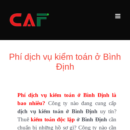
Skip
to
content
Phí dịch vụ kiểm toán ở Bình
Định
Phí dịch vụ kiểm toán ở Bình Định là
bao nhiêu?
Công ty nào đang cung cấp
dịch vụ kiểm toán ở Bình Định
uy tín?
Thuê
kiểm toán độc lập
ở Bình Định
cần
chuẩn bị những hồ sơ gì? Công ty nào cần