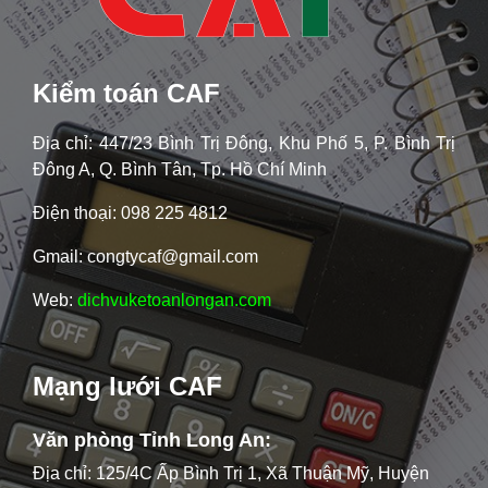
Kiểm toán CAF
Địa chỉ: 447/23 Bình Trị Đông, Khu Phố 5, P. Bình Trị
Đông A, Q. Bình Tân, Tp. Hồ Chí Minh
Điện thoại: 098 225 4812
Gmail: congtycaf@gmail.com
Web:
dichvuketoanlongan.com
Mạng lưới CAF
Văn phòng Tỉnh Long An:
Địa chỉ: 125/4C Ấp Bình Trị 1, Xã Thuận Mỹ, Huyện