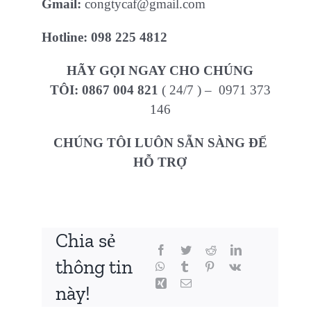
Gmail:
congtycaf@gmail.com
Hotline:
098 225 4812
HÃY GỌI NGAY CHO CHÚNG
TÔI:
0867 004 821
( 24/7 ) – 0971 373
146
CHÚNG TÔI LUÔN SẴN SÀNG ĐỂ
HỖ TRỢ
Chia sẻ
thông tin
này!