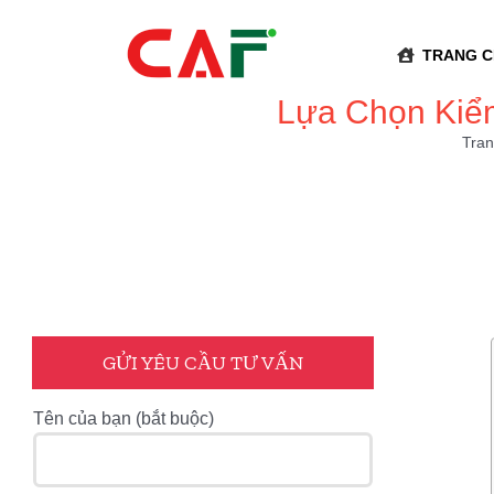
Skip
to
TRANG 
content
Lựa Chọn Kiểm
Tran
GỬI YÊU CẦU TƯ VẤN
Tên của bạn (bắt buộc)