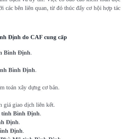
ới các bên liên quan, từ đó thúc đẩy cơ hội hợp tác
Bình Định
do CAF cung cấp
h Bình Định
.
ỉnh Bình Định
.
.
ểm toán xây dựng cơ bản.
 giá giao dịch liên kết.
tỉnh Bình Định
.
nh Định
.
ình Định
.