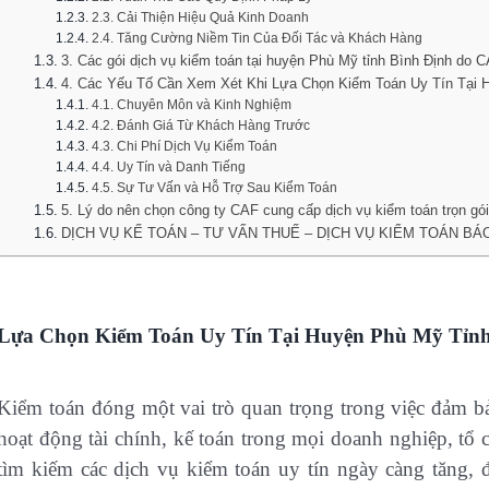
2.3. Cải Thiện Hiệu Quả Kinh Doanh
2.4. Tăng Cường Niềm Tin Của Đối Tác và Khách Hàng
3. Các gói dịch vụ kiểm toán tại huyện Phù Mỹ tỉnh Bình Định do 
4. Các Yếu Tố Cần Xem Xét Khi Lựa Chọn Kiểm Toán Uy Tín Tại H
4.1. Chuyên Môn và Kinh Nghiệm
4.2. Đánh Giá Từ Khách Hàng Trước
4.3. Chi Phí Dịch Vụ Kiểm Toán
4.4. Uy Tín và Danh Tiếng
4.5. Sự Tư Vấn và Hỗ Trợ Sau Kiểm Toán
5. Lý do nên chọn công ty CAF cung cấp dịch vụ kiểm toán trọn gói
DỊCH VỤ KẾ TOÁN – TƯ VẤN THUẾ – DỊCH VỤ KIỂM TOÁN BÁ
Lựa Chọn Kiểm Toán Uy Tín Tại Huyện Phù Mỹ Tỉnh
Kiểm toán đóng một vai trò quan trọng trong việc đảm b
hoạt động tài chính, kế toán trong mọi doanh nghiệp, tổ
tìm kiếm các dịch vụ kiểm toán uy tín ngày càng tăng, đ