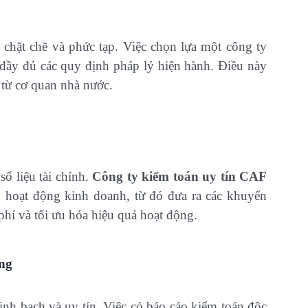
 chặt chẽ và phức tạp. Việc chọn lựa một công ty
 đầy đủ các quy định pháp lý hiện hành. Điều này
t từ cơ quan nhà nước.
số liệu tài chính.
Công ty kiểm toán uy tín CAF
 hoạt động kinh doanh, từ đó đưa ra các khuyến
 phí và tối ưu hóa hiệu quả hoạt động.
ng
nh bạch và uy tín. Việc có báo cáo kiểm toán độc