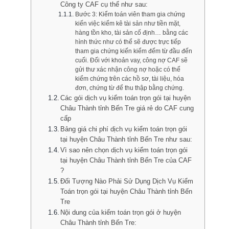
Công ty CAF cụ thể như sau:
Bước 3: Kiểm toán viên tham gia chứng
kiến việc kiểm kê tài sản như tiền mặt,
hàng tồn kho, tài sản cố định… bằng các
hình thức như có thể sẽ được trực tiếp
tham gia chứng kiến kiểm đếm từ đầu đến
cuối. Đối với khoản vay, công nợ CAF sẽ
gửi thư xác nhận công nợ hoặc có thể
kiểm chứng trên các hồ sơ, tài liệu, hóa
đơn, chứng từ để thu thập bằng chứng.
Các gói dịch vụ kiểm toán trọn gói tại huyện
Châu Thành tỉnh Bến Tre giá rẻ do CAF cung
cấp
Bảng giá chi phí dịch vụ kiểm toán trọn gói
tại huyện Châu Thành tỉnh Bến Tre như sau:
Vì sao nên chọn dịch vụ kiểm toán trọn gói
tại huyện Châu Thành tỉnh Bến Tre của CAF
?
Đối Tượng Nào Phải Sử Dụng Dịch Vụ Kiểm
Toán trọn gói tại huyện Châu Thành tỉnh Bến
Tre
Nội dung của kiểm toán trọn gói ở huyện
Châu Thành tỉnh Bến Tre: