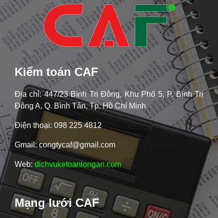
Kiểm toán CAF
Địa chỉ: 447/23 Bình Trị Đông, Khu Phố 5, P. Bình Trị
Đông A, Q. Bình Tân, Tp. Hồ Chí Minh
Điện thoại: 098 225 4812
Gmail: congtycaf@gmail.com
Web:
dichvuketoanlongan.com
Mạng lưới CAF