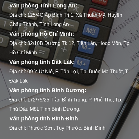
Văn phòng Tỉnh Long An:
Địa chỉ: 125/4C Ấp Bình Trị 1, Xã Thuận Mỹ, Huyện
Châu Thành, Tỉnh Long An
Văn phòng Hồ Chí Minh:
Địa chỉ: 32/10B Đường Tk 12, Tiền Lân, Hooc Môn, Tp
Hồ Chí Minh
Văn phòng tỉnh Đăk Lăk:
Địa chỉ: 09 Y Út Niê, P. Tân Lợi, Tp. Buôn Ma Thuột, T.
Đăk Lăk
Văn phòng tỉnh Bình Dương:
Địa chỉ: 172/75/25 Trần Bình Trọng, P. Phú Thọ, Tp.
Thủ Dầu Một, Tỉnh Bình Dương.
Văn phòng tỉnh Bình Định
Địa chỉ: Phước Sơn, Tuy Phước, Bình Định