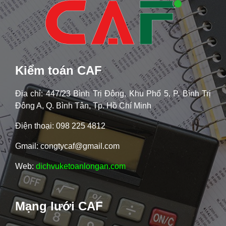
Kiểm toán CAF
Địa chỉ: 447/23 Bình Trị Đông, Khu Phố 5, P. Bình Trị
Đông A, Q. Bình Tân, Tp. Hồ Chí Minh
Điện thoại: 098 225 4812
Gmail: congtycaf@gmail.com
Web:
dichvuketoanlongan.com
Mạng lưới CAF