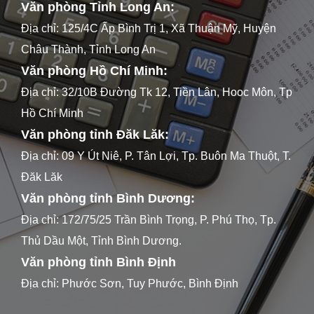
Văn phòng Tỉnh Long An:
Địa chỉ: 125/4C Ấp Bình Trị 1, Xã Thuận Mỹ, Huyện
Châu Thành, Tỉnh Long An
Văn phòng Hồ Chí Minh:
Địa chỉ: 32/10B Đường Tk 12, Tiền Lân, Hooc Môn, Tp
Hồ Chí Minh
Văn phòng tỉnh Đăk Lăk:
Địa chỉ: 09 Y Út Niê, P. Tân Lợi, Tp. Buôn Ma Thuột, T.
Đăk Lăk
Văn phòng tỉnh Bình Dương:
Địa chỉ: 172/75/25 Trần Bình Trọng, P. Phú Thọ, Tp.
Thủ Dầu Một, Tỉnh Bình Dương.
Văn phòng tỉnh Bình Định
Địa chỉ: Phước Sơn, Tuy Phước, Bình Định