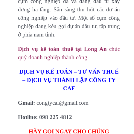
cụm công nghiệp đã và đang đầu tư xây
dựng hạ tầng. Sẵn sàng thu hút các dự án
công nghiệp vào đầu tư. Một số cụm công
nghiệp đang kêu gọi dự án đầu tư, tập trung
ở phía nam tỉnh.
Dịch vụ kế toán thuế tại Long An
chúc
quý doanh nghiệp thành công
.
DỊCH VỤ KẾ TOÁN – TƯ VẤN THUẾ
– DỊCH VỤ THÀNH LẬP CÔNG TY
CAF
Gmail:
congtycaf@gmail.com
Hotline:
098 225 4812
HÃY GỌI NGAY CHO CHÚNG