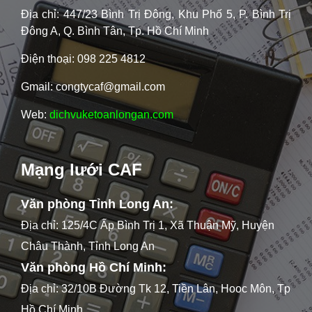
Địa chỉ: 447/23 Bình Trị Đông, Khu Phố 5, P. Bình Trị
Đông A, Q. Bình Tân, Tp. Hồ Chí Minh
Điện thoại: 098 225 4812
Gmail: congtycaf@gmail.com
Web:
dichvuketoanlongan.com
Mạng lưới CAF
Văn phòng Tỉnh Long An:
Địa chỉ: 125/4C Ấp Bình Trị 1, Xã Thuận Mỹ, Huyện
Châu Thành, Tỉnh Long An
Văn phòng Hồ Chí Minh:
Địa chỉ: 32/10B Đường Tk 12, Tiền Lân, Hooc Môn, Tp
Hồ Chí Minh