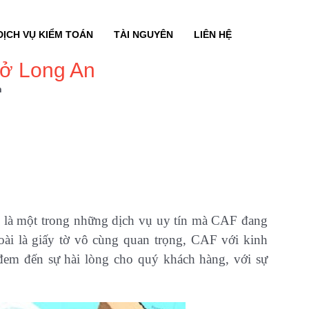
DỊCH VỤ KIỂM TOÁN
TÀI NGUYÊN
LIÊN HỆ
 ở Long An
n
n
là một trong những dịch vụ uy tín mà CAF đang
oài là giấy tờ vô cùng quan trọng, CAF với kinh
đem đến sự hài lòng cho quý khách hàng, với sự