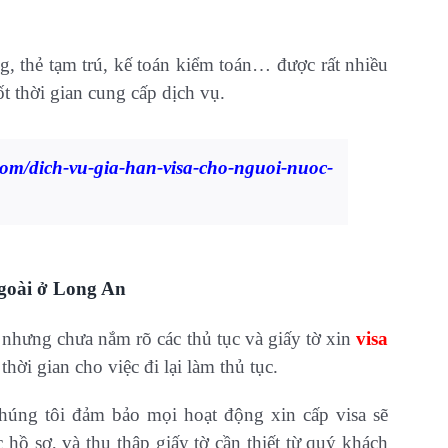
g, thẻ tạm trú, kế toán kiểm toán… được rất nhiều
t thời gian cung cấp dịch vụ.
om/dich-vu-gia-han-visa-cho-nguoi-nuoc-
ngoài ở Long An
nhưng chưa nắm rõ các thủ tục và giấy tờ xin
visa
thời gian cho việc đi lại làm thủ tục.
úng tôi đảm bảo mọi hoạt động xin cấp visa sẽ
 hồ sơ, và thu thập giấy tờ cần thiết từ quý khách