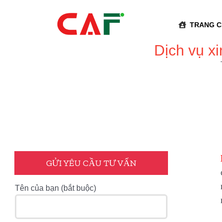
Skip
to
TRANG 
content
Dịch vụ x
GỬI YÊU CẦU TƯ VẤN
Tên của bạn (bắt buộc)