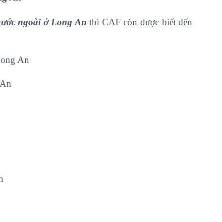
 nước ngoài ở Long An
thì CAF còn được biết đến
 Long An
 An
n