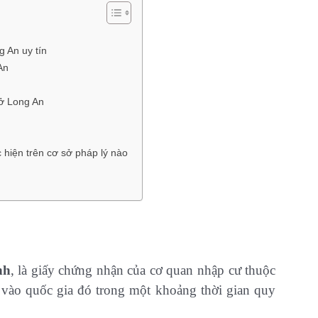
g An uy tín
An
 ở Long An
 hiện trên cơ sở pháp lý nào
nh
, là giấy chứng nhận của cơ quan nhập cư thuộc
vào quốc gia đó trong một khoảng thời gian quy
.