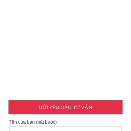
GỬI YÊU CẦU TƯ VẤN
Tên của bạn (bắt buộc)