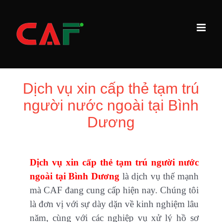
Skip
to
content
Dịch vụ xin cấp thẻ tạm trú
người nước ngoài tại Bình
Dương
Dịch vụ xin cấp thẻ tạm trú người nước
ngoài
tại Bình Dương
là dịch vụ thế mạnh
mà CAF đang cung cấp hiện nay. Chúng tôi
là đơn vị với sự dày dặn về kinh nghiệm lâu
năm, cùng với các nghiệp vụ xử lý hồ sơ