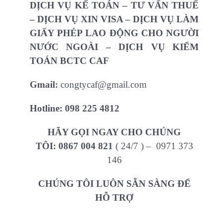
DỊCH VỤ KẾ TOÁN – TƯ VẤN THUẾ
– DỊCH VỤ XIN VISA – DỊCH VỤ LÀM
GIẤY PHÉP LAO ĐỘNG CHO NGƯỜI
NƯỚC NGOÀI – DỊCH VỤ KIỂM
TOÁN BCTC CAF
Gmail:
congtycaf@gmail.com
Hotline:
098 225 4812
HÃY GỌI NGAY CHO CHÚNG
TÔI:
0867 004 821
( 24/7 ) – 0971 373
146
CHÚNG TÔI LUÔN SẴN SÀNG ĐỂ
HỖ TRỢ