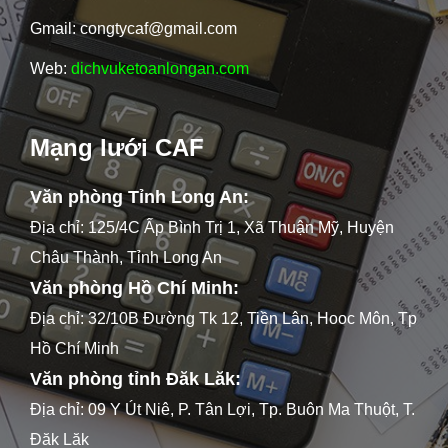
Gmail: congtycaf@gmail.com
Web:
dichvuketoanlongan.com
Mạng lưới CAF
Văn phòng Tỉnh Long An:
Địa chỉ: 125/4C Ấp Bình Trị 1, Xã Thuận Mỹ, Huyện
Châu Thành, Tỉnh Long An
Văn phòng Hồ Chí Minh:
Địa chỉ: 32/10B Đường Tk 12, Tiền Lân, Hooc Môn, Tp
Hồ Chí Minh
Văn phòng tỉnh Đăk Lăk:
Địa chỉ: 09 Y Út Niê, P. Tân Lợi, Tp. Buôn Ma Thuột, T.
Đăk Lăk