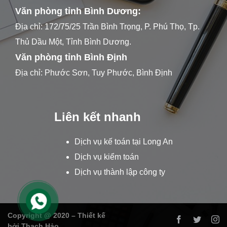
Văn phòng tỉnh Bình Dương:
Địa chỉ: 172/75/25 Trần Bình Trọng, P. Phú Thọ, Tp.
Thủ Dầu Một, Tỉnh Bình Dương.
Văn phòng tỉnh Bình Định
Địa chỉ: Phước Sơn, Tuy Phước, Bình Định
Liên kết nhanh
Dịch vụ kế toán tại Long An
Dịch vụ kiểm toán
Dịch vụ thành lập công ty
Copyright @ 2020 – Thiết kế
bởi Thạch Hảo