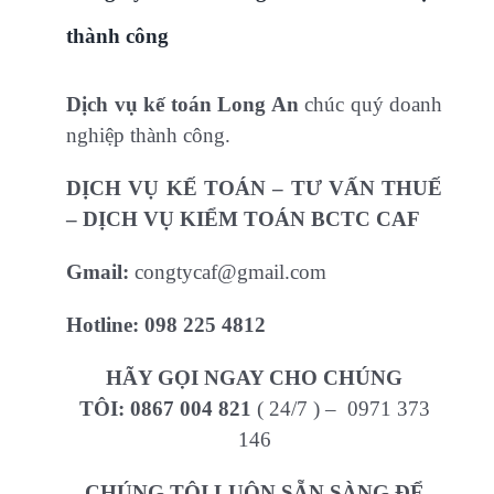
thành công
Dịch vụ kế toán Long An
chúc quý doanh
nghiệp thành công.
DỊCH VỤ KẾ TOÁN – TƯ VẤN THUẾ
– DỊCH VỤ KIỂM TOÁN BCTC CAF
Gmail:
congtycaf@gmail.com
Hotline:
098 225 4812
HÃY GỌI NGAY CHO CHÚNG
TÔI:
0867 004 821
( 24/7 ) – 0971 373
146
CHÚNG TÔI LUÔN SẴN SÀNG ĐỂ