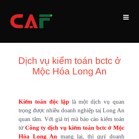
Skip
to
content
Dịch vụ kiểm toán bctc ở
Mộc Hóa Long An
Kiểm toán độc lập
là một dịch vụ quan
trọng được nhiều doanh nghiệp taị Long An
quan tâm. Với giá trị mà báo cáo kiểm toán
từ
Công ty dịch vụ kiểm toán bctc ở Mộc
Hóa Long An
mang lại, thì quý doanh