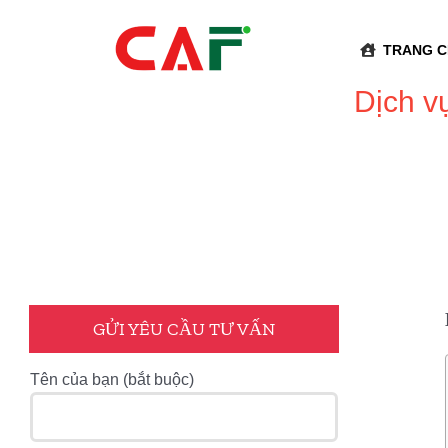
Skip
to
TRANG 
content
Dịch v
GỬI YÊU CẦU TƯ VẤN
Tên của bạn (bắt buộc)