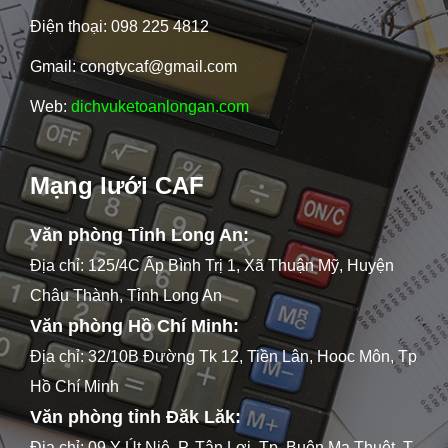
Điện thoại: 098 225 4812
Gmail: congtycaf@gmail.com
Web:
dichvuketoanlongan.com
Mạng lưới CAF
Văn phòng Tỉnh Long An:
Địa chỉ: 125/4C Ấp Bình Trị 1, Xã Thuận Mỹ, Huyện
Châu Thành, Tỉnh Long An
Văn phòng Hồ Chí Minh:
Địa chỉ: 32/10B Đường Tk 12, Tiền Lân, Hooc Môn, Tp
Hồ Chí Minh
Văn phòng tỉnh Đăk Lăk:
Địa chỉ: 09 Y Út Niê, P. Tân Lợi, Tp. Buôn Ma Thuột, T.