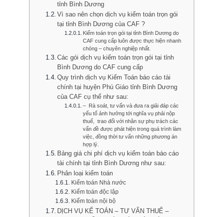
tỉnh Bình Dương
Vì sao nên chọn dịch vụ kiểm toán trọn gói
tại tỉnh Bình Dương của CAF ?
Kiểm toán trọn gói tại tỉnh Bình Dương do
CAF cung cấp luôn được thực hiện nhanh
chóng – chuyên nghiệp nhất.
Các gói dịch vụ kiểm toán trọn gói tại tỉnh
Bình Dương do CAF cung cấp
Quy trình dịch vụ Kiểm Toán báo cáo tài
chính tại huyện Phú Giáo tỉnh Bình Dương
của CAF cụ thể như sau:
– Rà soát, tư vấn và đưa ra giải đáp các
yếu tố ảnh hưởng tới nghĩa vụ phải nộp
thuế, trao đổi với nhân sự phụ trách các
vấn đề được phát hiện trong quá trình làm
việc, đồng thời tư vấn những phương án
hợp lý.
Bảng giá chi phí dịch vụ kiểm toán báo cáo
tài chính tại tỉnh Bình Dương như sau:
Phân loại kiểm toán
Kiểm toán Nhà nước
Kiểm toán độc lập
Kiểm toán nội bộ
DỊCH VỤ KẾ TOÁN – TƯ VẤN THUẾ –