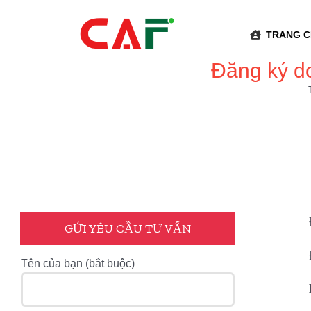
Skip
to
TRANG 
content
Đăng ký d
GỬI YÊU CẦU TƯ VẤN
Tên của bạn (bắt buộc)