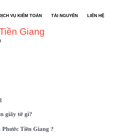
DỊCH VỤ KIỂM TOÁN
TÀI NGUYÊN
LIÊN HỆ
Tiền Giang
g
g
 giấy tờ gì?
 Phước Tiền Giang ?