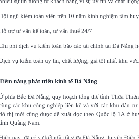
nhiều sự tin tưởng từ khách hàng vì sự uy tín và chất lượn
Đội ngũ kiểm toán viên trên 10 năm kinh nghiệm tâm huyế
Hỗ trợ tư vấn kế toán, tư vấn thuế 24/7
Chi phí dịch vụ kiểm toán báo cáo tài chính tại Đà Nẵng h
Dịch vụ kiểm toán uy tín, chất lượng, giá tốt nhất khu vực
Tiềm năng phát triển kinh tế Đà Nẵng
Ở phía Bắc Đà Nẵng, quy hoạch tổng thể tỉnh Thừa Thiê
cùng các khu công nghiệp liền kề và với các khu dân c
đô thị mới cũng được đề xuất dọc theo Quốc lộ 1A ở h
tỉnh Quảng Nam.
Hiện nay, đã có sự kết nối tốt giữa Đà Nẵng, huyện Điệ