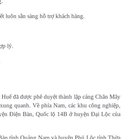
g.
t luôn sẵn sàng hỗ trợ khách hàng.
ợp lý.
.
n Huế đã được phê duyệt thành lập cảng Chân Mây
ư xung quanh. Về phía Nam, các khu công nghiệp,
uyện Điện Bàn, Quốc lộ 14B ở huyện Đại Lộc của
n Bàn tỉnh Quảng Nam và huyện Phú Lộc tỉnh Thừa