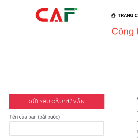
Skip
to
TRANG 
content
Công t
GỬI YÊU CẦU TƯ VẤN
Tên của bạn (bắt buộc)