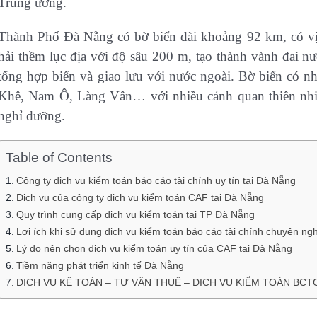
Trung ương.
Thành Phố Đà Nẵng có bờ biển dài khoảng 92 km, có vịn
hải thềm lục địa với độ sâu 200 m, tạo thành vành đai nư
tổng hợp biển và giao lưu với nước ngoài. Bờ biển có 
Khê, Nam Ô, Làng Vân… với nhiều cảnh quan thiên nhiên 
nghỉ dưỡng.
Table of Contents
Công ty dịch vụ kiểm toán báo cáo tài chính uy tín tại Đà Nẵng
Dịch vụ của công ty dịch vụ kiểm toán CAF tại Đà Nẵng
Quy trình cung cấp dịch vụ kiểm toán tại TP Đà Nẵng
Lợi ích khi sử dụng dịch vụ kiểm toán báo cáo tài chính chuyên ng
Lý do nên chọn dịch vụ kiểm toán uy tín của CAF tại Đà Nẵng
Tiềm năng phát triển kinh tế Đà Nẵng
DỊCH VỤ KẾ TOÁN – TƯ VẤN THUẾ – DỊCH VỤ KIỂM TOÁN BCT