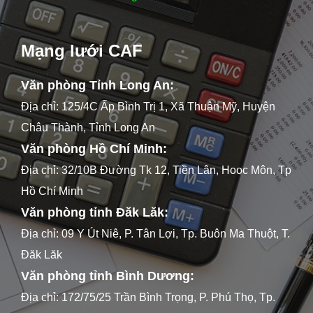
Mạng lưới CAF
Văn phòng Tỉnh Long An:
Địa chỉ: 125/4C Ấp Bình Trị 1, Xã Thuận Mỹ, Huyện
Châu Thành, Tỉnh Long An
Văn phòng Hồ Chí Minh:
Địa chỉ: 32/10B Đường Tk 12, Tiền Lân, Hooc Môn, Tp
Hồ Chí Minh
Văn phòng tỉnh Đăk Lăk:
Địa chỉ: 09 Y Út Niê, P. Tân Lợi, Tp. Buôn Ma Thuột, T.
Đăk Lăk
Văn phòng tỉnh Bình Dương:
Địa chỉ: 172/75/25 Trần Bình Trọng, P. Phú Thọ, Tp.