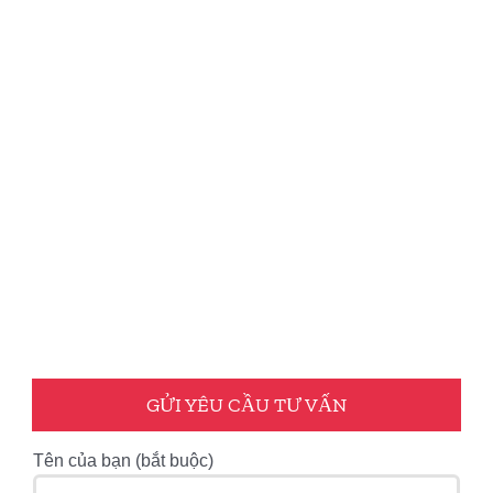
GỬI YÊU CẦU TƯ VẤN
Tên của bạn (bắt buộc)