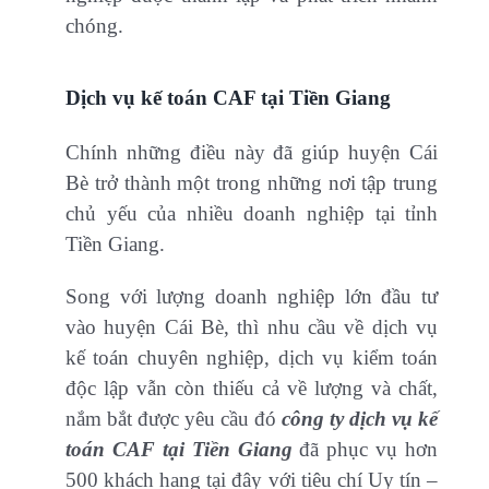
chóng.
Dịch vụ kế toán CAF tại Tiền Giang
Chính những điều này đã giúp huyện Cái
Bè trở thành một trong những nơi tập trung
chủ yếu của nhiều doanh nghiệp tại tỉnh
Tiền Giang.
Song với lượng doanh nghiệp lớn đầu tư
vào huyện Cái Bè, thì nhu cầu về dịch vụ
kế toán chuyên nghiệp, dịch vụ kiểm toán
độc lập vẫn còn thiếu cả về lượng và chất,
nắm bắt được yêu cầu đó
công ty dịch vụ kế
toán CAF tại Tiền Giang
đã phục vụ hơn
500 khách hang tại đây với tiêu chí Uy tín –