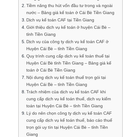
Tiềm năng thu hút vốn đầu tư trong và ngoài
nước – Bảng giá kế toán ở Cái Bè Tiền Giang
Dịch vụ kế toán CAF tại Tiền Giang
Giới thiệu dịch vụ kế toán ở huyện Cái Bè –
tỉnh Tiền Giang
Dịch vụ của công ty dịch vụ kế toán CAF ở
Huyện Cái Bè – tỉnh Tiền Giang
Quy trình cung cấp dịch vụ kế toán thuế tại
Huyện Cái Bè tỉnh Tiền Giang – Bảng giá kế
toán ở Cái Bè Tiền Giang
Nội dung dịch vụ kế toán thuế trọn gói tại
Huyện Cái Bè – tỉnh Tiền Giang
Trách nhiệm của dịch vụ kế toán CAF khi
cung cấp dịch vụ kế toán thuế, dịch vụ kiểm
toán tại Huyện Cái Bè – tỉnh Tiền Giang
Lý do nên chọn công ty dịch vụ kế toán CAF
cung cấp dịch vụ kế toán thuế, báo cáo thuế
trọn gói uy tín tại Huyện Cái Bè – tỉnh Tiền
Giang