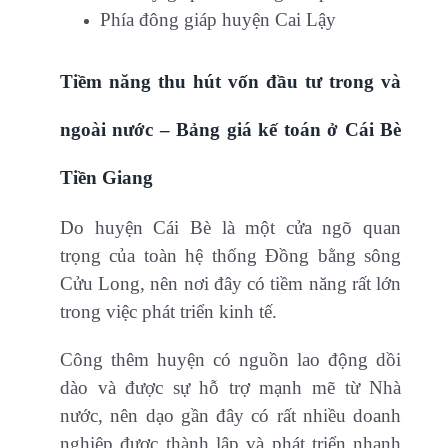
Phía đông giáp huyện Cai Lậy
Tiềm năng thu hút vốn đầu tư trong và
ngoài nước – Bảng giá kế toán ở Cái Bè
Tiền Giang
Do huyện Cái Bè là một cửa ngõ quan
trọng của toàn hệ thống Đồng bằng sông
Cửu Long, nên nơi đây có tiềm năng rất lớn
trong việc phát triển kinh tế.
Công thêm huyện có nguồn lao động dồi
dào và được sự hỗ trợ mạnh mẽ từ Nhà
nước, nên dạo gần đây có rất nhiều doanh
nghiệp được thành lập và phát triển nhanh