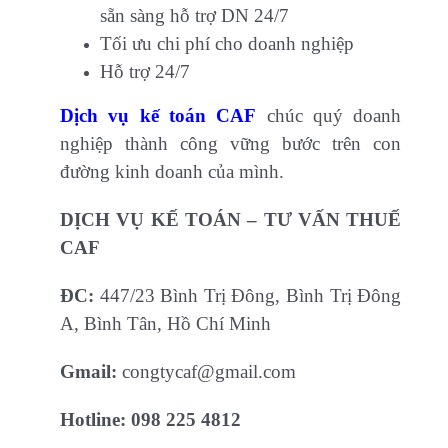
sẵn sàng hỗ trợ DN 24/7
Tối ưu chi phí cho doanh nghiệp
Hỗ trợ 24/7
Dịch vụ kế toán CAF
chúc quý doanh
nghiệp thành công vững bước trên con
đường kinh doanh của mình.
DỊCH VỤ KẾ TOÁN – TƯ VẤN THUẾ
CAF
ĐC:
447/23 Bình Trị Đông, Bình Trị Đông
A, Bình Tân, Hồ Chí Minh
Gmail:
congtycaf@gmail.com
Hotline:
098 225 4812