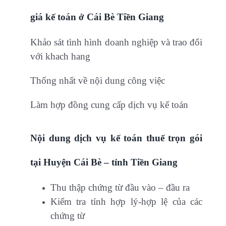
giá kế toán ở Cái Bè Tiền Giang
Khảo sát tình hình doanh nghiệp và trao đổi
với khach hang
Thống nhất về nội dung công việc
Làm hợp đồng cung cấp dịch vụ kế toán
Nội dung dịch vụ kế toán thuế trọn gói
tại Huyện Cái Bè – tỉnh Tiền Giang
Thu thập chứng từ đầu vào – đầu ra
Kiểm tra tính hợp lý-hợp lệ của các
chứng từ