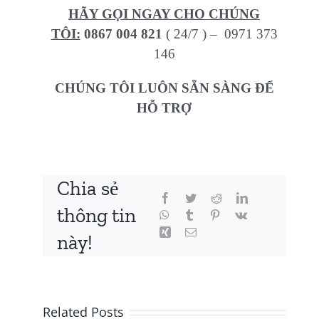
HÃY GỌI NGAY CHO CHÚNG
TÔI:
0867 004 821
( 24/7 ) – 0971 373
146
CHÚNG TÔI LUÔN SẴN SÀNG ĐỂ
HỖ TRỢ
Chia sẻ
thông tin
này!
Related Posts